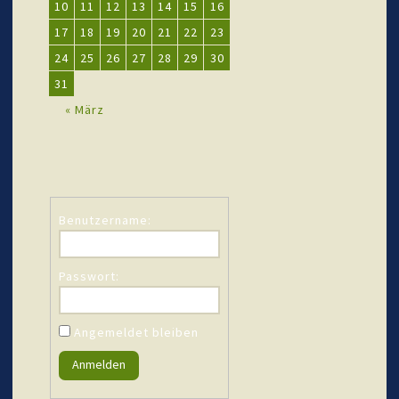
10
11
12
13
14
15
16
17
18
19
20
21
22
23
24
25
26
27
28
29
30
31
« März
Benutzername:
Passwort:
Angemeldet bleiben
Anmelden