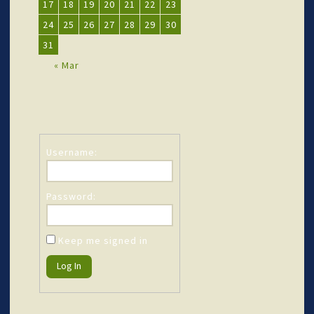
17
18
19
20
21
22
23
24
25
26
27
28
29
30
31
« Mar
Username:
Password:
Keep me signed in
Log In