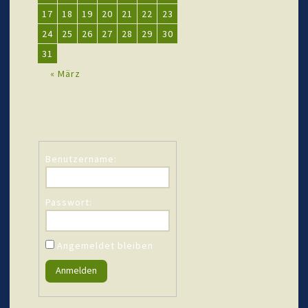
17
18
19
20
21
22
23
24
25
26
27
28
29
30
31
« März
Benutzername:
Passwort:
Angemeldet bleiben
Anmelden