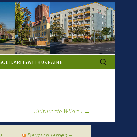
Suche
SOLIDARITYWITHUKRAINE
nach:
Kulturcafé Wildau
→
as
Deutsch lernen –